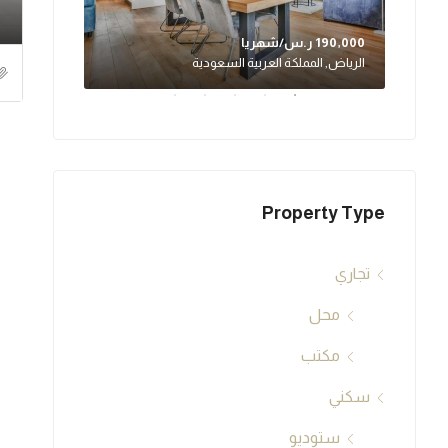
190,000 ر.س/شهريا
170,000 ر.س/شهريا
الرياض, المملكة العربية السعودية
الزلفي, الممل
Property Type
تجاري
محل
مكتب
سكني
ستوديو