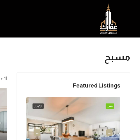
مسبح
11 عقارات
Featured Listings
للبيع
مميز
للإيجار
مميز