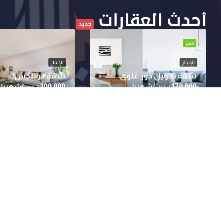
أحدث العقارات
جديد
مميز
للإيجار
للإيجار
شقة تحويل دور علوي
شقة دوبلكس
170,000 ر.س/شهريا
100,000 ر.س/شهريا
2
2
1200
قدم مربع
4
3
1350
ق
تحميل المزيد