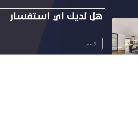
هل لديك اي استفسار
دم مربع
إر
روابط مهمة
من نحن